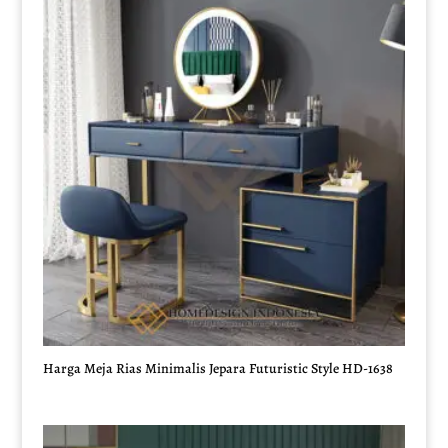
Rp12.000.000.
Harga Meja Rias Minimalis Jepara Futuristic Style HD-1638