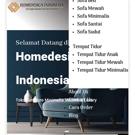
Sofa Bed
Mencari:
Sofa Mewah
Sofa Minimalis
OPEN EVERYDAY
Sofa Santai
(+62) 81 229 604 267
Sofa Sudut
Selamat Datang di
Tempat Tidur
Homedesign
Tempat Tidur Anak
Tempat Tidur Mewah
Tempat Tidur Minimalis
Indonesia
About Us
Contact Us
Toko Furniture Minimalis Modern & Luxury
Cara Order
Blog