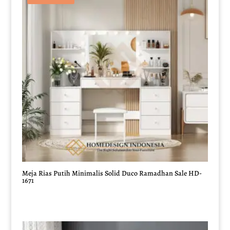
Meja Rias Putih Minimalis Solid Duco Ramadhan Sale HD-
1671
Harga
Harga
aslinya
saat
adalah:
ini
Rp18.000.000.
adalah: