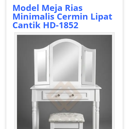
Model Meja Rias
Minimalis
Cermin Lipat
Cantik HD-1852