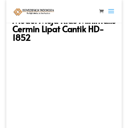
Beranda
/
Meja & Console
/
Meja Rias
/ Model Meja
Rias Minimalis Cermin Lipat Cantik HD-1852
Model Meja Rias Minimalis
Cermin Lipat Cantik HD-
1852