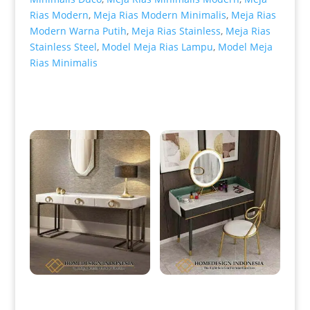
Rias Modern
,
Meja Rias Modern Minimalis
,
Meja Rias
Modern Warna Putih
,
Meja Rias Stainless
,
Meja Rias
Stainless Steel
,
Model Meja Rias Lampu
,
Model Meja
Rias Minimalis
Produk Terkait
Meja Konsol Minimalis Putih
Meja Rias Lampu Minimalis
Duco Modern Industrial Design
Led Touch Screen Luxury HD-
HD-0076
0082