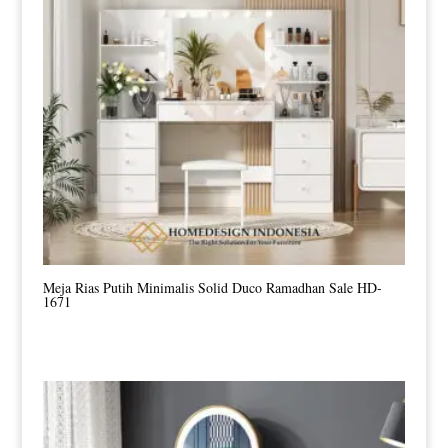
Meja Rias Putih Minimalis Solid Duco Ramadhan Sale HD-
1671
Harga
Harga
aslinya
saat
adalah:
ini
Rp18.000.000.
adalah:
Rp12.000.000.