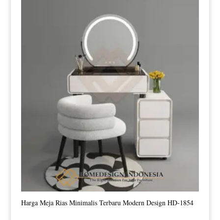
Harga Meja Rias Minimalis Terbaru Modern Design HD-1854