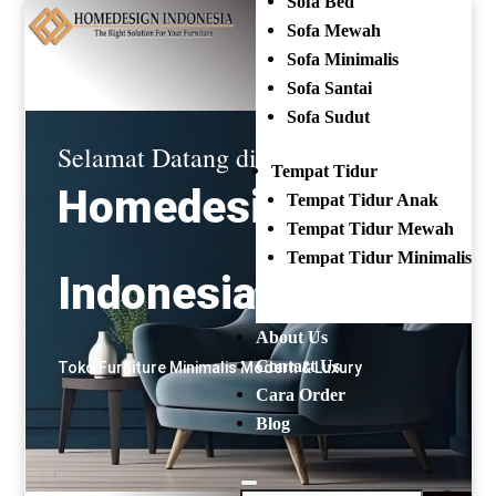
Sofa Bed
Mencari:
Sofa Mewah
Sofa Minimalis
OPEN EVERYDAY
(+62) 81 229 604 267
Sofa Santai
Sofa Sudut
Selamat Datang di
Tempat Tidur
Homedesign
Tempat Tidur Anak
Tempat Tidur Mewah
Tempat Tidur Minimalis
Indonesia
About Us
Contact Us
Toko Furniture Minimalis Modern & Luxury
Cara Order
Blog