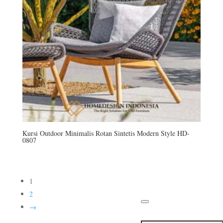
Kursi Outdoor Minimalis Rotan Sintetis Modern Style HD-
0807
Produk
About Us
Contact Us
1
Cara Order
Blog
2
→