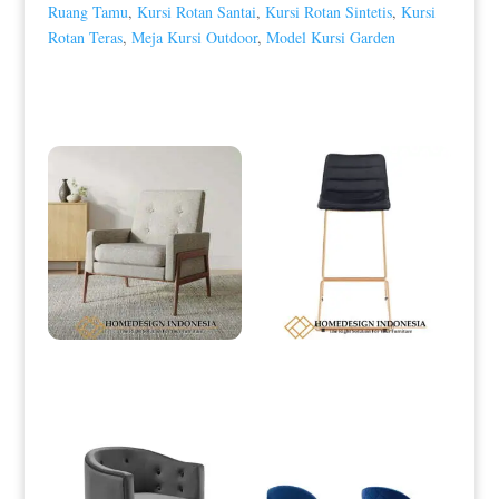
Ruang Tamu
,
Kursi Rotan Santai
,
Kursi Rotan Sintetis
,
Kursi
Rotan Teras
,
Meja Kursi Outdoor
,
Model Kursi Garden
Produk Terkait
Kursi Minimalis Terbaru Soft Fabric
Kursi Bar Stainless Minimalis
Best Royal Foam HD-0017
Strong Contruction Design HD-
0180