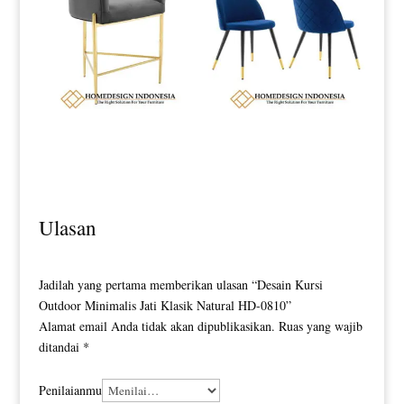
Kursi Makan Minimalis Stainless
Kursi Makan Minimalis Modern
Golden Candy Glossy Luxury HD-
Beauty Luxury Model HD-0189
0187
Ulasan
Jadilah yang pertama memberikan ulasan “Desain Kursi
Outdoor Minimalis Jati Klasik Natural HD-0810”
Alamat email Anda tidak akan dipublikasikan.
Ruas yang wajib
ditandai
*
Penilaianmu