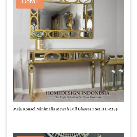
Obral!
Rp7.000.000.
Meja Konsol Minimalis Mewah Full Glasses 1 Set HD-0289
Harga
Harga
aslinya
saat
adalah:
ini