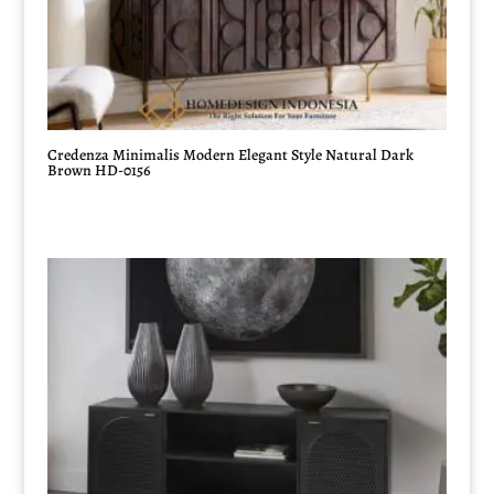
Credenza Minimalis Modern Elegant Style Natural Dark
Brown HD-0156
Harga
Harga
aslinya
saat
adalah:
ini
Rp17.000.000.
adalah:
Rp15.500.000.