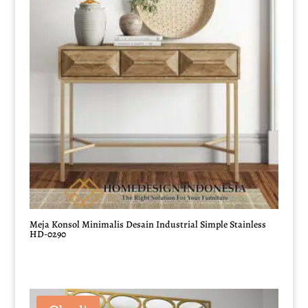
Meja Konsol Minimalis Desain Industrial Simple Stainless
HD-0290
Harga
Harga
aslinya
saat
adalah:
ini
Rp7.500.000.
adalah: