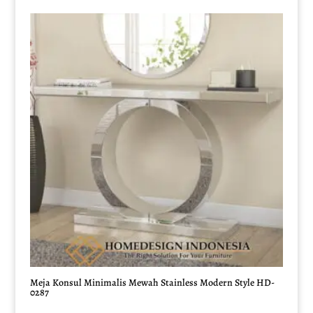
adalah:
ini
Rp9.000.000.
adalah:
Rp8.500.000.
Meja Konsul Minimalis Mewah Stainless Modern Style HD-
0287