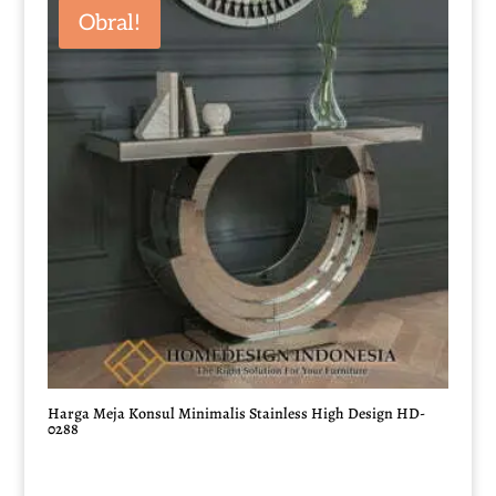
Rp10.000.000.
adalah:
Obral!
Rp8.500.000.
Harga Meja Konsul Minimalis Stainless High Design HD-
0288
Harga
Harga
aslinya
saat