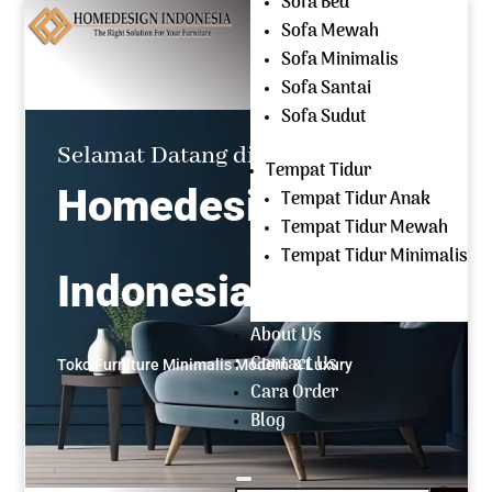
Sofa Bed
Mencari:
Sofa Mewah
Sofa Minimalis
OPEN EVERYDAY
Sofa Santai
(+62) 81 229 604 267
Sofa Sudut
Selamat Datang di
Tempat Tidur
Homedesign
Tempat Tidur Anak
Tempat Tidur Mewah
Tempat Tidur Minimalis
Indonesia
About Us
Contact Us
Toko Furniture Minimalis Modern & Luxury
Cara Order
Blog