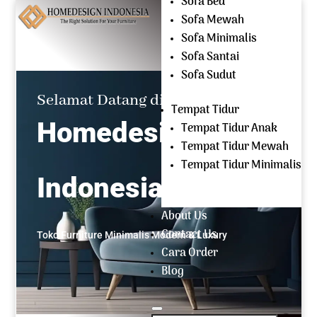
Sofa Bed
Mencari:
Sofa Mewah
Sofa Minimalis
OPEN EVERYDAY
Sofa Santai
(+62) 81 229 604 267
Sofa Sudut
Selamat Datang di
Tempat Tidur
Homedesign
Tempat Tidur Anak
Tempat Tidur Mewah
Tempat Tidur Minimalis
Indonesia
About Us
Contact Us
Toko Furniture Minimalis Modern & Luxury
Cara Order
Blog