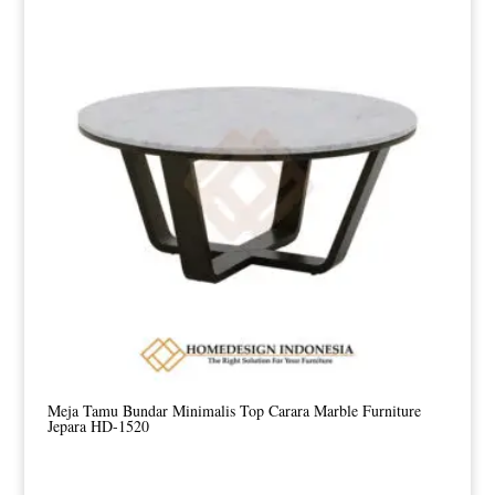
Rp12.345.678.
adalah:
Rp12.345.677.
Meja Tamu Bundar Minimalis Top Carara Marble Furniture
Jepara HD-1520