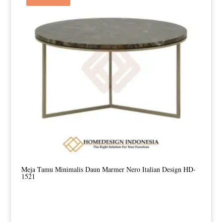
Meja Tamu Minimalis Daun Marmer Nero Italian Design HD-
1521
Harga
Harga
aslinya
saat
adalah:
ini