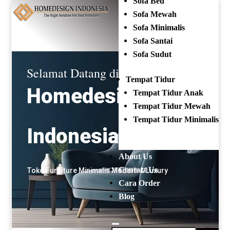
Sofa Bed
Mencari:
Sofa Mewah
Sofa Minimalis
OPEN EVERYDAY
(+62) 81 229 604 267
Sofa Santai
Sofa Sudut
Selamat Datang di
Tempat Tidur
Homedesign
Tempat Tidur Anak
Tempat Tidur Mewah
Tempat Tidur Minimalis
Indonesia
About Us
Contact Us
Toko Furniture Minimalis Modern & Luxury
Cara Order
Blog