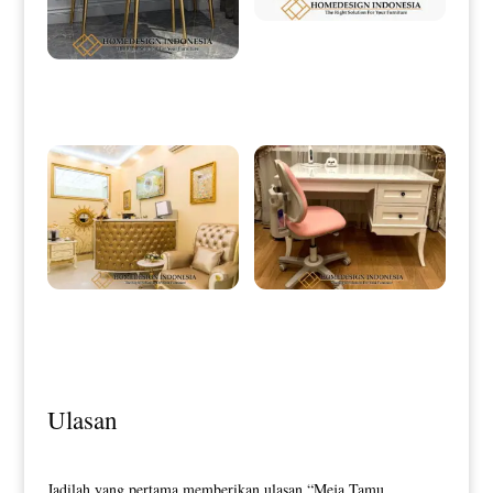
Meja Tamu Jati Minimalis Natural
Salak Dark Brown HD-0198
Meja Rias Minimalis Terbaru Simple
Elegant Design HD-0080
Meja Resepsionis Klinik Minimalis
Meja Kantor Minimalis Putih
Mewah Elegant Leather HD-0204
Luxury Elegant Model HD-0206
Ulasan
Jadilah yang pertama memberikan ulasan “Meja Tamu