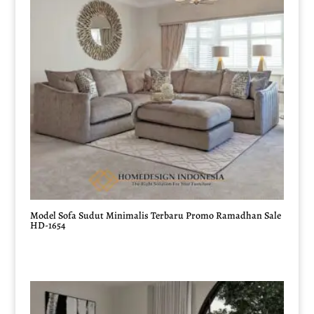
Model Sofa Sudut Minimalis Terbaru Promo Ramadhan Sale
HD-1654
Harga
Harga
aslinya
saat
adalah:
ini
Rp26.000.000.
adalah:
Rp22.000.000.