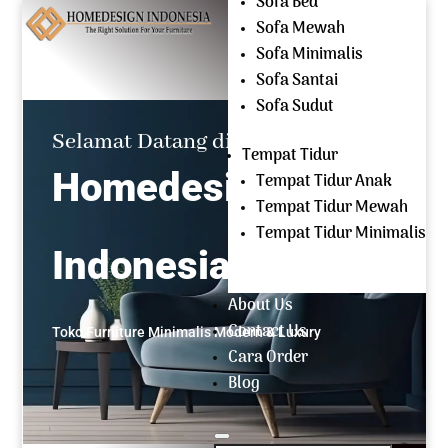
Sofa Bed
Mencari:
Sofa Mewah
Sofa Minimalis
OPEN EVERYDAY
Sofa Santai
(+62) 81 229 604 267
Sofa Sudut
Selamat Datang di
Tempat Tidur
Homedesign
Tempat Tidur Anak
Tempat Tidur Mewah
Tempat Tidur Minimalis
Indonesia
About Us
Contact Us
Toko Furniture Minimalis Modern & Luxury
Cara Order
Blog