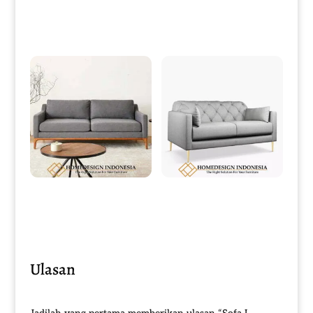
Sofa Tamu Minimalis Mewah
Sofa Tamu Minimalis – Set Sofa
Luxury Stainless Golden Shiny HD-
Kerang Model Terbaru HD-0027
0008
Desain Sofa Tamu Minimalis
Sofa Minimalis Jati Modern Desain
Terbaru Simple Excellent Style HD-
Elegant Grey Fabric HD-0120
0116
Ulasan