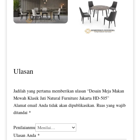
Meja Makan Minimalis Elena New
Simple Elegant Style HD-0106
Meja Makan Minimalis Bundar
Luxury Top Marble HD-0109
Ulasan
Jadilah yang pertama memberikan ulasan “Desain Meja Makan
Mewah Klasik Jati Natural Furniture Jakarta HD-505”
Alamat email Anda tidak akan dipublikasikan.
Ruas yang wajib
ditandai
*
Penilaianmu
Ulasan Anda
*