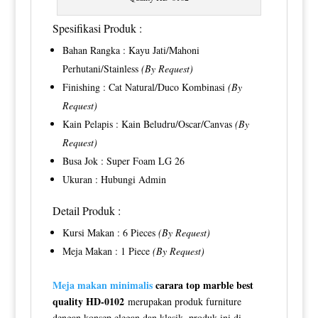
Spesifikasi Produk :
Bahan Rangka : Kayu Jati/Mahoni
Perhutani/Stainless
(By Request)
Finishing : Cat Natural/Duco Kombinasi
(By
Request)
Kain Pelapis : Kain Beludru/Oscar/Canvas
(By
Request)
Busa Jok : Super Foam LG 26
Ukuran : Hubungi Admin
Detail Produk :
Kursi Makan : 6 Pieces
(By Request)
Meja Makan : 1 Piece
(By Request)
Meja makan minimalis
carara top marble best
quality HD-0102
merupakan produk furniture
dengan konsep elegan dan klasik, produk ini di