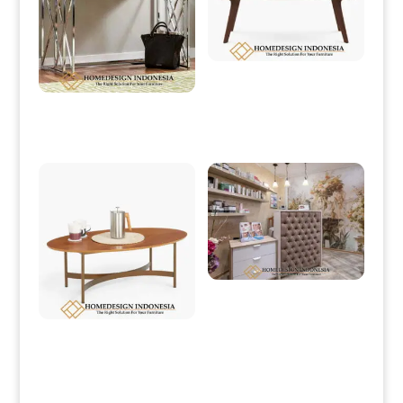
Meja Tamu Jati Minimalis Natural
Salak Dark Brown HD-0198
Meja Konsol Minimalis Terbaru
Stainless Steel HD-0071
Meja Resepsionis Minimalis Desain
Full Beludru Fabric HD-0203
Meja Tamu Minimalis Jati Modern
Simple Design HD-0200