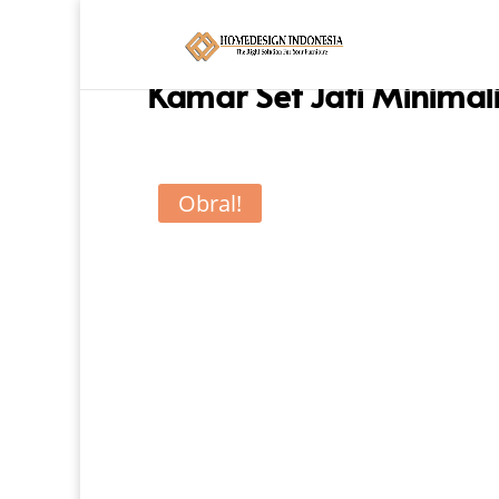
Beranda
/
Tempat Tidur
/
Tempat Tidur Minima
Kamar Set Jati Minimal
Obral!