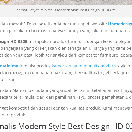
Kamar Set Jati Minimalis Modern Style Best Design HD-0325
t dan mewah? Tepat sekali anda berkunjung di website
Homedesign
pan, meja makan, dan masih banyak lainnya yang akan menambah c
esign HD-0325
merupakan produk furniture dengan konsep elegan da
ngerjaan yang di kerjakan oleh tenaga ahli. Harga yang kami be
at dan yang pasti lebih terjangkau dari kompetitor furniture jepara
r Minimalis
, maka produk
kamar set jati minimalis modern
style b
awarkan menggunakan bahan baku yang berkualitas tinggi serta pros
 berikan.
i atau Mahoni perhutani yang sudah terjamin ketahanannya hing
cara teliti, mulai dari dari pemilihan kayu, proses pemahatan uki
angat kompetitif dan sesuai dengan kualitas produk. Kami menaw
 dari produk.
alis Modern Style Best Design HD-0