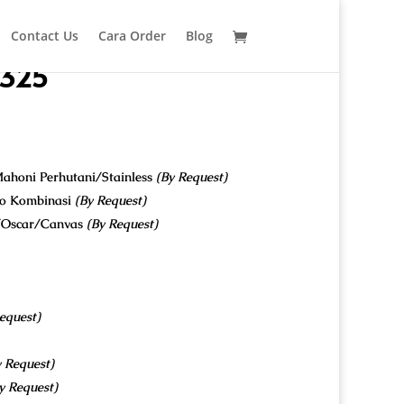
Contact Us
Cara Order
Blog
0325
ahoni Perhutani/Stainless
(By Request)
co Kombinasi
(By Request)
u/Oscar/Canvas
(By Request)
equest)
y Request)
y Request)