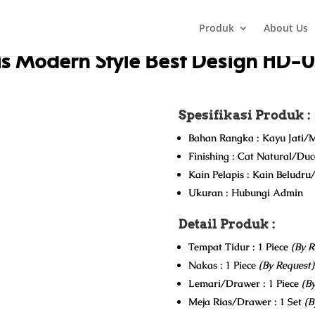
Produk
About Us
lis
/ Kamar Set Jati Minimalis Modern Style Best Design HD-0325
is Modern Style Best Design HD-
Spesifikasi Produk :
Bahan Rangka : Kayu Jati/M
Finishing : Cat Natural/Du
Kain Pelapis : Kain Beludr
Ukuran : Hubungi Admin
Detail Produk :
Tempat Tidur : 1 Piece
(By R
Nakas : 1 Piece
(By Request)
Lemari/Drawer : 1 Piece
(B
Meja Rias/Drawer : 1 Set
(B