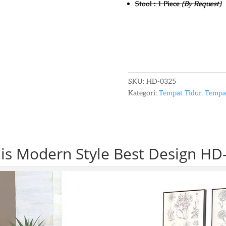
Stool : 1 Piece
(By Request)
SKU:
HD-0325
Kategori:
Tempat Tidur
,
Tempat
is Modern Style Best Design HD