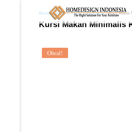
Beranda
/
Kursi & Stool
/
Kursi Makan
/ Kursi Makan 
Kursi Makan Minimalis 
Obral!