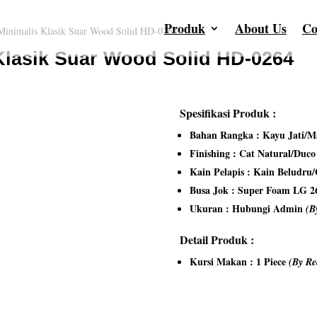
Produk
About Us
Co
Minimalis Klasik Suar Wood Solid HD-0264
Klasik Suar Wood Solid HD-0264
Spesifikasi Produk :
Bahan Rangka : Kayu Jati/Ma
Finishing : Cat Natural/Duc
Kain Pelapis : Kain Beludru
Busa Jok : Super Foam LG 2
Ukuran : Hubungi Admin
(B
Detail Produk :
Kursi Makan : 1 Piece
(By Re