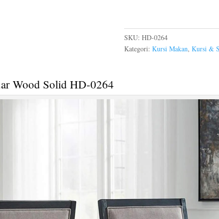
SKU:
HD-0264
Kategori:
Kursi Makan
,
Kursi & S
uar Wood Solid HD-0264