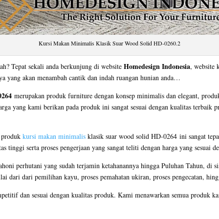
Kursi Makan Minimalis Klasik Suar Wood Solid HD-0260.2
Homedesign Indonesia
ah? Tepat sekali anda berkunjung di website
, website 
nnya yang akan menambah cantik dan indah ruangan hunian anda…
0264
merupakan produk furniture dengan konsep minimalis dan elegant, produk
arga yang kami berikan pada produk ini sangat sesuai dengan kualitas terbaik 
 produk
kursi makan minimalis
klasik suar wood solid HD-0264 ini sangat tepat
 tinggi serta proses pengerjaan yang sangat teliti dengan harga yang sesuai d
oni perhutani yang sudah terjamin ketahanannya hingga Puluhan Tahun, di si
ulai dari dari pemilihan kayu, proses pemahatan ukiran, proses pengecatan, hing
petitif dan sesuai dengan kualitas produk. Kami menawarkan semua produk kam