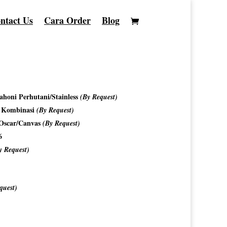
ntact Us
Cara Order
Blog
honi Perhutani/Stainless
(By Request)
o Kombinasi
(By Request)
/Oscar/Canvas
(By Request)
6
y Request)
quest)