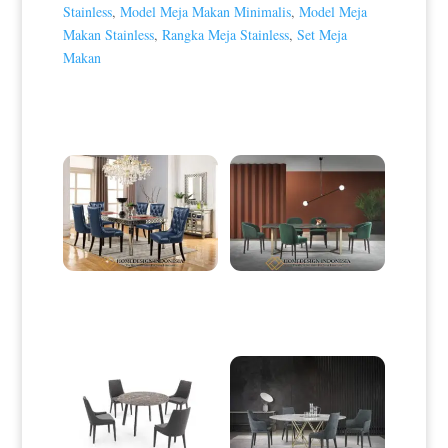
Stainless
,
Model Meja Makan Minimalis
,
Model Meja
Makan Stainless
,
Rangka Meja Stainless
,
Set Meja
Makan
Produk Terkait
Meja Makan Minimalis Mewah
Meja Makan Minimalis Terbaru
With Leather Blue Shapire HD-
NeroTop Marble HD-0100
0042