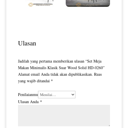
Meja Makan Minimalis Bundar
Meja Makan Minimalis Bundar
Luxury Top Marble HD-0109
Eliezer Luxury Stainless Style
HD-0110
Ulasan
Jadilah yang pertama memberikan ulasan “Set Meja
Makan Minimalis Klasik Suar Wood Solid HD-0260”
Alamat email Anda tidak akan dipublikasikan.
Ruas
yang wajib ditandai
*
Penilaianmu
Ulasan Anda
*