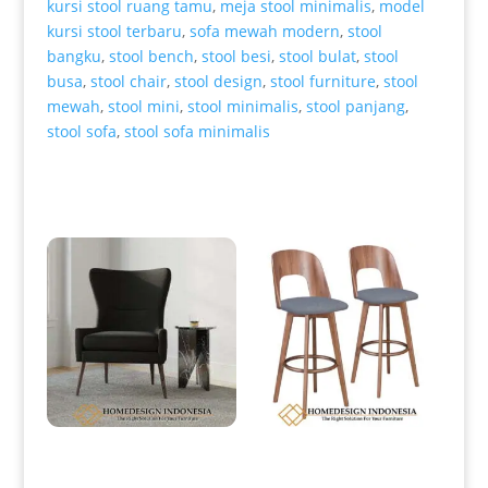
kursi stool ruang tamu
,
meja stool minimalis
,
model
kursi stool terbaru
,
sofa mewah modern
,
stool
bangku
,
stool bench
,
stool besi
,
stool bulat
,
stool
busa
,
stool chair
,
stool design
,
stool furniture
,
stool
mewah
,
stool mini
,
stool minimalis
,
stool panjang
,
stool sofa
,
stool sofa minimalis
Produk Terkait
Kursi Santai Minimalis Model
Kursi Bar Minimalis Jati Elegant
Wing Chair Elegant Design HD-
TPK Perhutani HD-0179
0033