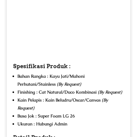
Spesifikasi Produk :
Bahan Rangka : Kayu Jati/Mahoni
Perhutani/Stainless
(By Request)
Finishing : Cat Natural/Duco Kombinasi
(By Request)
Kain Pelapis : Kain Beludru/Oscar/Canvas
(By
Request)
Busa Jok : Super Foam LG 26
Ukuran : Hubungi Admin