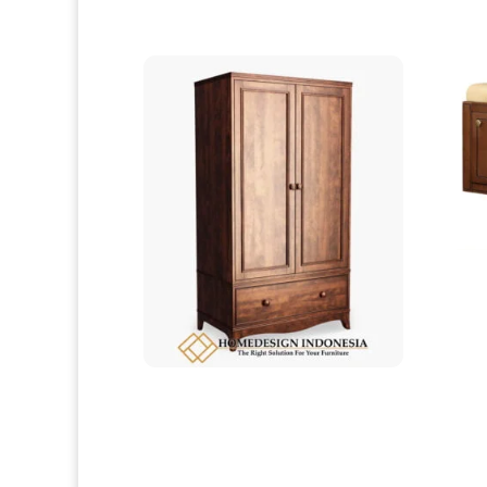
Produk Terkait
Rak Sep
Design
Lemari Pakaian Jati Minimalis Great Natural
Wood Color HD-0060