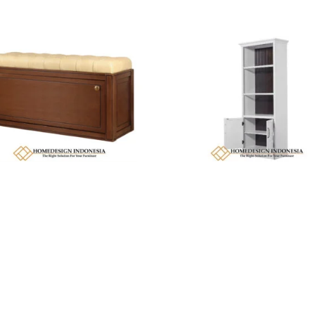
atu Jati Minimalis Model Stool Elegant
Lemari Penyimpanan Minimalis Terbaru Pu
 HD-0067
Duco Color HD-0070