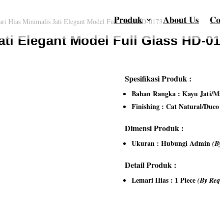
Produk
About Us
Co
ri Hias Minimalis Jati Elegant Model Full Glass HD-0173
ati Elegant Model Full Glass HD-0
Spesifikasi Produk :
Bahan Rangka : Kayu Jati/Ma
Finishing : Cat Natural/Duc
Dimensi Produk :
Ukuran : Hubungi Admin
(B
Detail Produk :
Lemari Hias : 1 Piece
(By Req