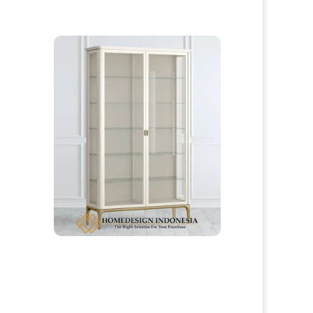
tih
Lemari Hias Minimalis Terbaru Elegant Style
Jepara HD-0171