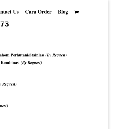
ntact Us
Cara Order
Blog
173
honi Perhutani/Stainless
(By Request)
o Kombinasi
(By Request)
y Request)
uest)