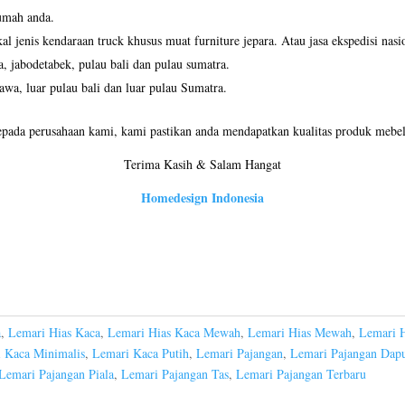
umah anda.
 jenis kendaraan truck khusus muat furniture jepara. Atau jasa ekspedisi nasi
a, jabodetabek, pulau bali dan pulau sumatra.
jawa, luar pulau bali dan luar pulau Sumatra.
pada perusahaan kami, kami pastikan anda mendapatkan kualitas produk mebel 
Terima Kasih & Salam Hangat
Homedesign Indonesia
a
,
Lemari Hias Kaca
,
Lemari Hias Kaca Mewah
,
Lemari Hias Mewah
,
Lemari H
 Kaca Minimalis
,
Lemari Kaca Putih
,
Lemari Pajangan
,
Lemari Pajangan Dap
Lemari Pajangan Piala
,
Lemari Pajangan Tas
,
Lemari Pajangan Terbaru