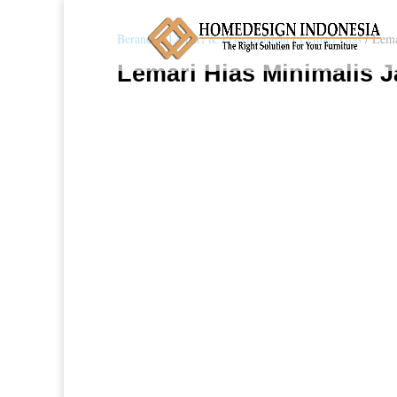
Beranda
/
Lemari & Penyimpanan
/
Lemari Hias
/ Lema
Lemari Hias Minimalis J