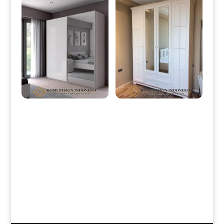
Lemari Pakaian Minimalis Pintu
Lemari Pakaian Minimalis Terbaru
Sliding Simple Duco Color HD-
Simple Modern Design HD-0165
0163