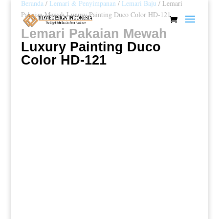
Beranda
/
Lemari & Penyimpanan
/
Lemari Baju
/ Lemari
Pakaian Mewah Luxury Painting Duco Color HD-121
Lemari Pakaian Mewah
Luxury Painting Duco
Color HD-121