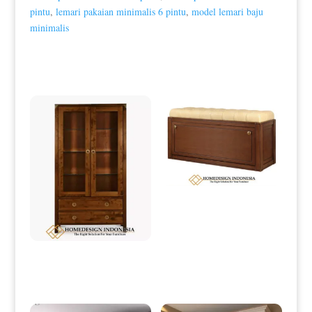
pintu
,
lemari pakaian minimalis 6 pintu
,
model lemari baju
minimalis
Produk Terkait
Rak Sepatu Jati Minimalis Model
Stool Elegant Design HD-0067
Lemari Hias Jati Minimalis Natural
Salak Brown Classic Glossy HD-
0064