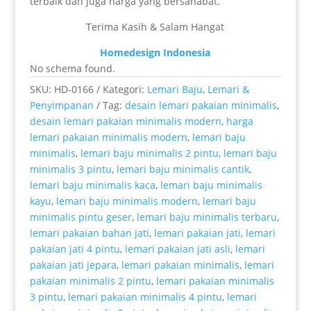
terbaik dan juga harga yang bersahabat.
Terima Kasih & Salam Hangat
Homedesign Indonesia
No schema found.
SKU:
HD-0166
Kategori:
Lemari Baju
,
Lemari &
Penyimpanan
Tag:
desain lemari pakaian minimalis
,
desain lemari pakaian minimalis modern
,
harga
lemari pakaian minimalis modern
,
lemari baju
minimalis
,
lemari baju minimalis 2 pintu
,
lemari baju
minimalis 3 pintu
,
lemari baju minimalis cantik
,
lemari baju minimalis kaca
,
lemari baju minimalis
kayu
,
lemari baju minimalis modern
,
lemari baju
minimalis pintu geser
,
lemari baju minimalis terbaru
,
lemari pakaian bahan jati
,
lemari pakaian jati
,
lemari
pakaian jati 4 pintu
,
lemari pakaian jati asli
,
lemari
pakaian jati jepara
,
lemari pakaian minimalis
,
lemari
pakaian minimalis 2 pintu
,
lemari pakaian minimalis
3 pintu
,
lemari pakaian minimalis 4 pintu
,
lemari