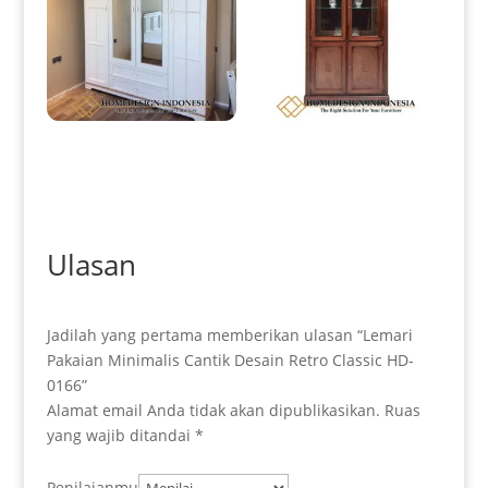
Lemari Pakaian Minimalis
Lemari Hias Jati Minimalis
Terbaru Simple Modern
Design Elegant Style Color HD-
Design HD-0165
0172
Ulasan
Jadilah yang pertama memberikan ulasan “Lemari
Pakaian Minimalis Cantik Desain Retro Classic HD-
0166”
Alamat email Anda tidak akan dipublikasikan.
Ruas
yang wajib ditandai
*
Penilaianmu