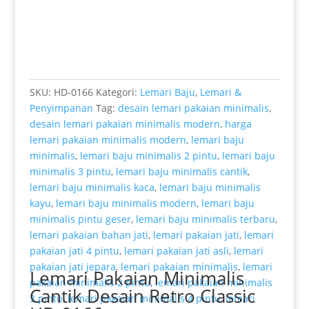
SKU:
HD-0166
Kategori:
Lemari Baju
,
Lemari &
Penyimpanan
Tag:
desain lemari pakaian minimalis
,
desain lemari pakaian minimalis modern
,
harga
lemari pakaian minimalis modern
,
lemari baju
minimalis
,
lemari baju minimalis 2 pintu
,
lemari baju
minimalis 3 pintu
,
lemari baju minimalis cantik
,
lemari baju minimalis kaca
,
lemari baju minimalis
kayu
,
lemari baju minimalis modern
,
lemari baju
minimalis pintu geser
,
lemari baju minimalis terbaru
,
lemari pakaian bahan jati
,
lemari pakaian jati
,
lemari
pakaian jati 4 pintu
,
lemari pakaian jati asli
,
lemari
pakaian jati jepara
,
lemari pakaian minimalis
,
lemari
Lemari Pakaian Minimalis
pakaian minimalis 2 pintu
,
lemari pakaian minimalis
Cantik Desain Retro Classic
3 pintu
,
lemari pakaian minimalis 4 pintu
,
lemari