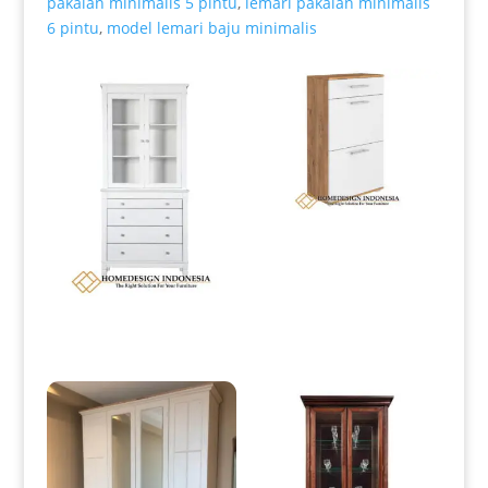
pakaian minimalis 5 pintu
,
lemari pakaian minimalis
6 pintu
,
model lemari baju minimalis
Produk Terkait
Tempat Sepatu Minimalis Kayu
Jati Great Quality Wood HD-
0069
Lemari Hias Minimalis Putih
Duco Vintage Style HD-0061