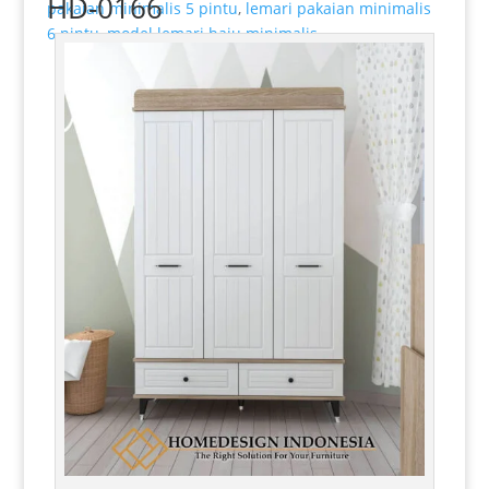
HD-0166
pakaian minimalis 5 pintu
,
lemari pakaian minimalis
6 pintu
,
model lemari baju minimalis