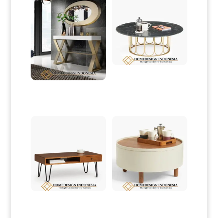
Meja Tamu Stainless Minimalis
Top Marble Luxury HD-0196
Meja Hias Minimalis Modern
Simple Elegant Model HD-0075
Meja Tamu Minimalis Industrial
Meja Tamu Bulat Minimalis
Design Terbaru HD-0201
Jepara Simple Elegant Model
HD-0202