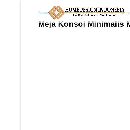
Beranda
/
Meja & Console
/
Meja Console
/ Meja Konso
Meja Konsol Minimalis 