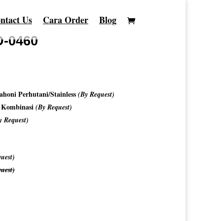
ntact Us
Cara Order
Blog
D-0460
honi Perhutani/Stainless
(By Request)
o Kombinasi
(By Request)
y Request)
uest)
uest)