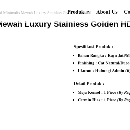
Produk
About Us
Co
l Minimalis Mewah Luxury Stainless Golden HD-0460
Mewah Luxury Stainless Golden H
Spesifikasi Produk :
Bahan Rangka : Kayu Jati/Ma
Finishing : Cat Natural/Duc
Ukuran : Hubungi Admin
(B
Detail Produk :
Meja Konsol : 1 Piece
(By Req
Cermin Hias : 1 Piece
(By Req