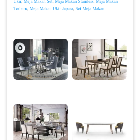
Ukir
,
Meja Makan Set
,
Meja Makan Stainless
,
Meja Makan
Terbaru
,
Meja Makan Ukir Jepara
,
Set Meja Makan
Produk Terkait
Meja Makan Minimalis Stainless
Meja Makan Minimalis Jati Klasik
Steel Luxury Style HD-0037
Natural Salak Brown HD-0039