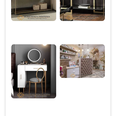
Meja Konsol Minimalis Terbaru
Meja konsol Minimalis Terbaru
Rangka Stainless Terbaik HD-0074
Simple Modern Interior Design HD-
0077
Meja Resepsionis Minimalis Desain
Full Beludru Fabric HD-0203
Meja Rias Minimalis Modern
Industrial Model HD-0081