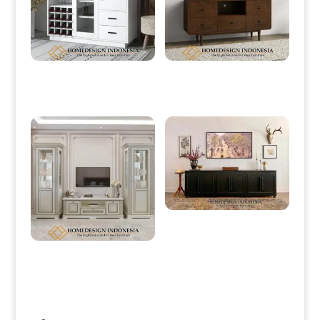
Drawer Minimalis Putih Model
Bufet TV Minimalis Jati Vintage
Meja Dapur Duco Color HD-0052
Retro Dark Brown Color HD-0147
Credenza Minimalis Terbaru
Modern Style Excellent Duco Color
HD-0158
Bufet TV Minimalis Mewah Classic
Majestic Luxury Style HD-0154