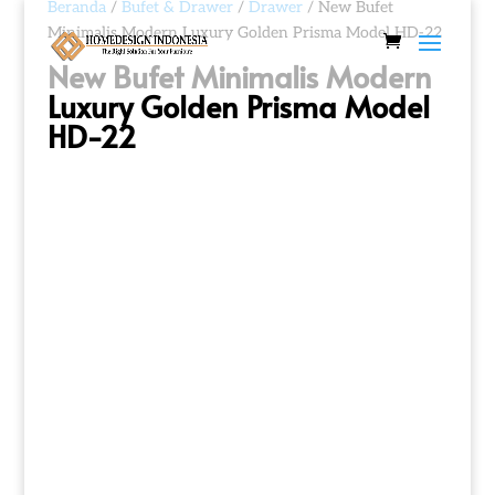
Beranda
/
Bufet & Drawer
/
Drawer
/ New Bufet
Minimalis Modern Luxury Golden Prisma Model HD-22
New Bufet Minimalis Modern
Luxury Golden Prisma Model
HD-22