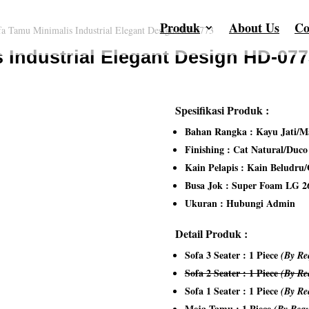
Produk
About Us
Co
fa Tamu Minimalis Industrial Elegant Design HD-0773
 Industrial Elegant Design HD-07
Spesifikasi Produk :
Bahan Rangka : Kayu Jati/Ma
Finishing : Cat Natural/Duc
Kain Pelapis : Kain Beludru
Busa Jok : Super Foam LG 2
Ukuran : Hubungi Admin
Detail Produk :
Sofa 3 Seater : 1 Piece
(By Re
Sofa 2 Seater : 1 Piece
(By Re
Sofa 1 Seater : 1 Piece
(By Re
Meja Tamu : 1 Piece
(By Requ