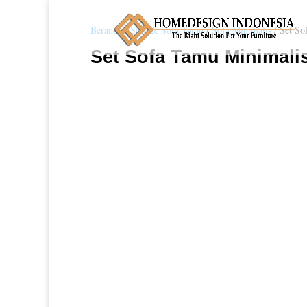
Beranda
/
Sofa & Sofa Tamu
/
Sofa Minimalis
/ Set So
Set Sofa Tamu Minimalis