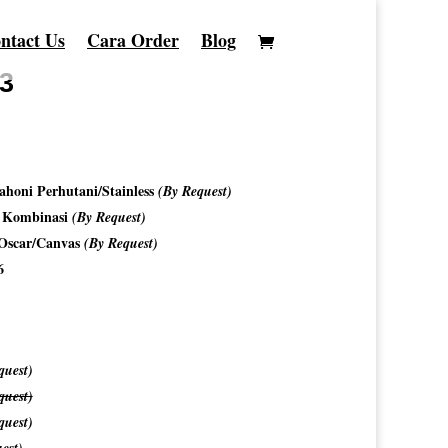
ntact Us
Cara Order
Blog
73
honi Perhutani/Stainless
(By Request)
o Kombinasi
(By Request)
/Oscar/Canvas
(By Request)
6
quest)
quest)
quest)
est)