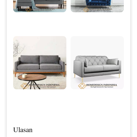
Sofa Sudut Minimalis Elegant Grey
Sofa Minimalis Mewah Stainless
Fabric Color HD-0014
Steel Model Terbaru HD-0032
Desain Sofa Tamu Minimalis
Sofa Minimalis Jati Modern Desain
Terbaru Simple Excellent Style HD-
Elegant Grey Fabric HD-0120
0116
Ulasan