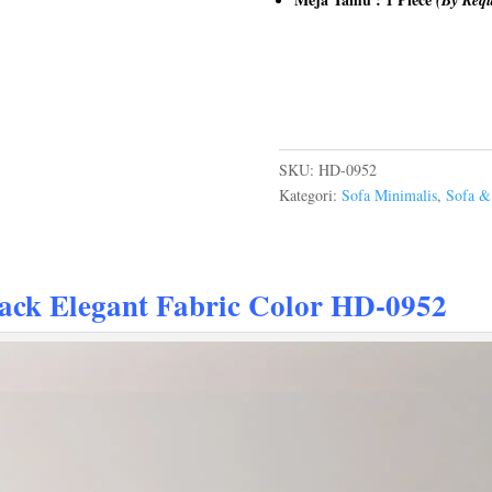
SKU:
HD-0952
Kategori:
Sofa Minimalis
,
Sofa &
ack Elegant Fabric Color HD-0952