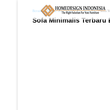
Beranda
/
Sofa & Sofa Tamu
/
Sofa Minimalis
/ Sofa M
Sofa Minimalis Terbaru 