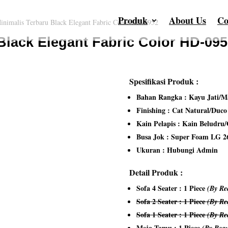
Produk
About Us
Co
inimalis Terbaru Black Elegant Fabric Color HD-0952
Black Elegant Fabric Color HD-09
Spesifikasi Produk :
Bahan Rangka : Kayu Jati/Ma
Finishing : Cat Natural/Duc
Kain Pelapis : Kain Beludru
Busa Jok : Super Foam LG 2
Ukuran : Hubungi Admin
Detail Produk :
Sofa 4 Seater : 1 Piece
(By Re
Sofa 2 Seater : 1 Piece
(By Re
Sofa 1 Seater : 1 Piece
(By Re
Meja Tamu : 1 Piece
(By Requ