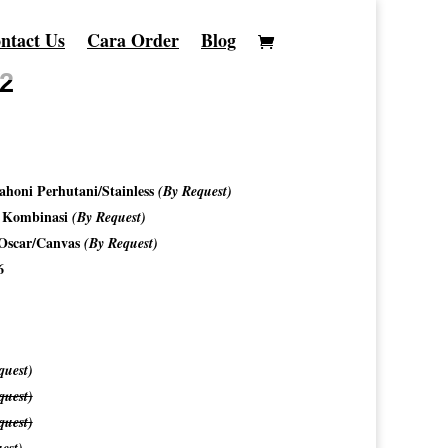
ntact Us
Cara Order
Blog
52
honi Perhutani/Stainless
(By Request)
o Kombinasi
(By Request)
/Oscar/Canvas
(By Request)
6
quest)
quest)
quest)
est)