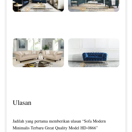
Sofa Tamu Minimalis Mewah
Sofa Tamu Minimalis Terbaru Great
Luxury Stainless Golden Shiny HD-
Quality Design HD-0015
0008
Desain Sofa Tamu Minimalis Klasik
Sofa Minimalis Mewah Stainless
Terbaru Best Sale HD-0030
Steel Model Terbaru HD-0032
Ulasan
Jadilah yang pertama memberikan ulasan “Sofa Modern
Minimalis Terbaru Great Quality Model HD-0866”