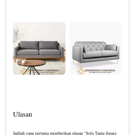
Elegant Luxury Stainless Steel HD-
Leather Sectional Style HD-0013
0001
Desain Sofa Tamu Minimalis
Sofa Minimalis Jati Modern Desain
Terbaru Simple Excellent Style HD-
Elegant Grey Fabric HD-0120
0116
Ulasan
Jadilah yang pertama memberikan ulasan “Sofa Tamu Jepara