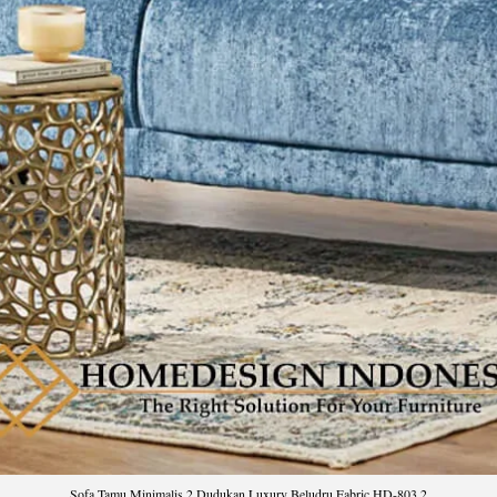
Sofa Tamu Minimalis 2 Dudukan Luxury Beludru Fabric HD-803.2