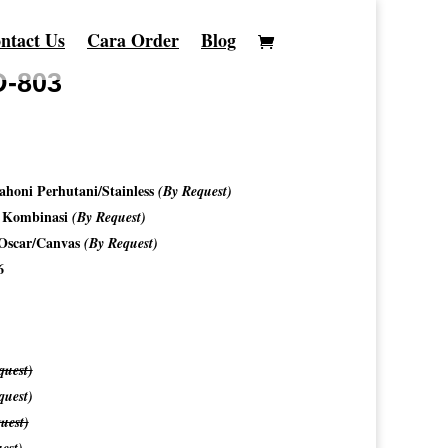
ntact Us
Cara Order
Blog
D-803
honi Perhutani/Stainless
(By Request)
o Kombinasi
(By Request)
/Oscar/Canvas
(By Request)
6
quest)
quest)
uest)
est)