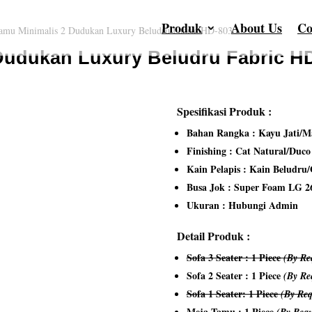
Produk
About Us
Co
amu Minimalis 2 Dudukan Luxury Beludru Fabric HD-803
Dudukan Luxury Beludru Fabric H
Spesifikasi Produk :
Bahan Rangka : Kayu Jati/Ma
Finishing : Cat Natural/Duc
Kain Pelapis : Kain Beludru
Busa Jok : Super Foam LG 2
Ukuran : Hubungi Admin
Detail Produk :
Sofa 3 Seater : 1 Piece
(By Re
Sofa 2 Seater : 1 Piece
(By Re
Sofa 1 Seater: 1 Piece
(By Req
Meja Tamu : 1 Piece
(By Requ