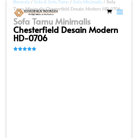
Beranda
/
Sofa & Sofa Tamu
/
Sofa Minimalis
/ Sofa
Tamu Minimalis Chesterfield Desain Modern HD-0706
Sofa Tamu Minimalis
Chesterfield Desain Modern
HD-0706
Peringkat
5.00
dari 5
berdasarka
n
penilaian
pelanggan