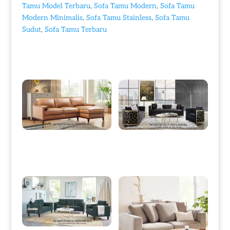
Tamu Model Terbaru
,
Sofa Tamu Modern
,
Sofa Tamu
Modern Minimalis
,
Sofa Tamu Stainless
,
Sofa Tamu
Sudut
,
Sofa Tamu Terbaru
Produk Terkait
Sofa Tamu Minimalis, Sofa Sudut
Sofa Tamu Minimalis Terbaru
Terbaru Rangka Jati Berkualitas
Elegant Luxury Stainless Steel HD-
HD-0006
0001