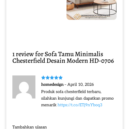
Sofa Tamu Minimalis Terbaru
Great Quality Design HD-0015
Sofa Tamu Minimalis Jati Full
Fabric Elegant Bludru HD-0117
1 review for
Sofa Tamu Minimalis
Chesterfield Desain Modern HD-0706
Dinilai
5
homedesign
–
April 10, 2026
dari 5
Produk sofa chesterfield terbaru,
silahkan kunjungi dan dapatkan promo
menarik
https://t.co/ETj9nYboq3
Tambahkan ulasan