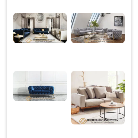
Produk Terkait
Sofa Tamu Minimalis Mewah
Sofa Tamu Minimalis Stainless Gold
Luxury Stainless Golden Shiny HD-
Candy Foot Color HD-0026
0008
Sofa Minimalis Mewah Stainless
Steel Model Terbaru HD-0032
Sofa Tamu Minimalis Jati Full
Fabric Elegant Bludru HD-0117