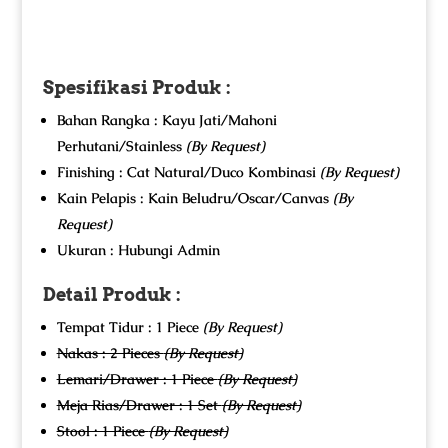
Spesifikasi Produk :
Bahan Rangka : Kayu Jati/Mahoni
Perhutani/Stainless
(By Request)
Finishing : Cat Natural/Duco Kombinasi
(By Request)
Kain Pelapis : Kain Beludru/Oscar/Canvas
(By
Request)
Ukuran : Hubungi Admin
Detail Produk :
Tempat Tidur : 1 Piece
(By Request)
Nakas : 2 Pieces
(By Request)
Lemari/Drawer : 1 Piece
(By Request)
Meja Rias/Drawer : 1 Set
(By Request)
Stool : 1 Piece
(By Request)