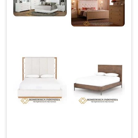
Tempat Tidur Minimalis Putih
Duco Modern Design HD-0010
Tempat Tidur Minimalis Klasik
Elegant Duco Color HD-0088
Dipan Jati Minimalis Terbaru
Dipan Minimalis Terbaru Best
Natural Waterbase Color HD-
Sale Great Quality HD-0133
0132