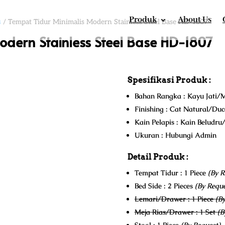
Produk
About Us
s
/ Tempat Tidur Minimalis Modern Stainless Steel Base HD-1807
odern Stainless Steel Base HD-1807
Spesifikasi Produk :
Bahan Rangka : Kayu Jati/M
Finishing : Cat Natural/Du
Kain Pelapis : Kain Beludr
Ukuran : Hubungi Admin
Detail Produk :
Tempat Tidur : 1 Piece
(By R
Bed Side : 2 Pieces
(By Reque
Lemari/Drawer : 1 Piece
(B
Meja Rias/Drawer : 1 Set
(B
Stool : 1 Piece
(By Request)