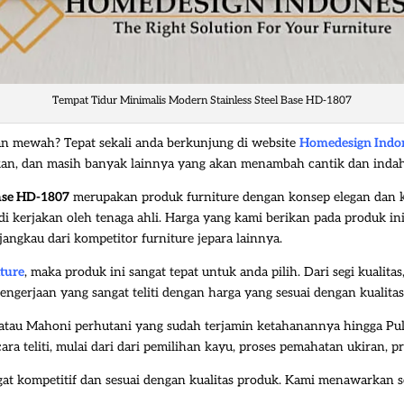
Tempat Tidur Minimalis Modern Stainless Steel Base HD-1807
an mewah? Tepat sekali anda berkunjung di website
Homedesign Indo
 makan, dan masih banyak lainnya yang akan menambah cantik dan ind
base HD-1807
merupakan produk furniture dengan konsep elegan dan k
i kerjakan oleh tenaga ahli. Harga yang kami berikan pada produk ini
jangkau dari kompetitor furniture jepara lainnya.
ture
, maka produk ini sangat tepat untuk anda pilih. Dari segi kual
pengerjaan yang sangat teliti dengan harga yang sesuai dengan kualita
atau Mahoni perhutani yang sudah terjamin ketahanannya hingga Pu
a teliti, mulai dari dari pemilihan kayu, proses pemahatan ukiran, pr
gat kompetitif dan sesuai dengan kualitas produk. Kami menawarkan 