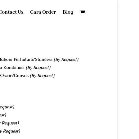
Contact Us
Cara Order
Blog
ahoni Perhutani/Stainless
(By Request)
co Kombinasi
(By Request)
u/Oscar/Canvas
(By Request)
equest)
st)
y Request)
y Request)