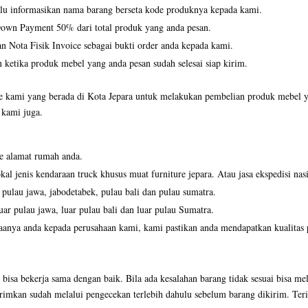
alu informasikan nama barang berseta kode produknya kepada kami.
Down Payment 50% dari total produk yang anda pesan.
 Nota Fisik Invoice sebagai bukti order anda kepada kami.
ketika produk mebel yang anda pesan sudah selesai siap kirim.
e kami yang berada di Kota Jepara untuk melakukan pembelian produk mebel yan
 kami juga.
e alamat rumah anda.
al jenis kendaraan truck khusus muat furniture jepara. Atau jasa ekspedisi nas
 pulau jawa, jabodetabek, pulau bali dan pulau sumatra.
uar pulau jawa, luar pulau bali dan luar pulau Sumatra.
aanya anda kepada perusahaan kami, kami pastikan anda mendapatkan kualitas 
 bisa bekerja sama dengan baik. Bila ada kesalahan barang tidak sesuai bisa m
irimkan sudah melalui pengecekan terlebih dahulu sebelum barang dikirim. Ter