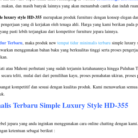
meja makan, dan masih banyak lainnya yang akan menambah cantik dan indah rua
e luxury style HD-355
merupakan produk furniture dengan konsep elegan dan 
engerjaan yang di kerjakan oleh tenaga ahli. Harga yang kami berikan pada pr
ang pasti lebih terjangkau dari kompetitor furniture jepara lainnya.
dur Terbaru
, maka produk new
tempat tidur minimalis terbaru
simple luxury s
tawarkan menggunakan bahan baku yang berkualitas tinggi serta proses pengerja
ikan.
ti atau Mahoni perhutani yang sudah terjamin ketahanannya hingga Puluhan T
ecara teliti, mulai dari dari pemilihan kayu, proses pemahatan ukiran, proses 
sangat kompetitif dan sesuai dengan kualitas produk. Kami menawarkan semua
uk.
alis
Terbaru Simple Luxury Style HD-355
el jepara yang anda inginkan menggunakan cara online chatting dengan kami.
gan ketentuan sebagai berikut :