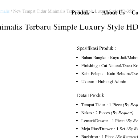
malis
/ New Tempat Tidur Minimalis Terbaru Simple Luxury Style HD-355
Produk
About Us
Co
imalis Terbaru Simple Luxury Style H
Spesifikasi Produk :
Bahan Rangka : Kayu Jati/Mahon
Finishing : Cat Natural/Duco 
Kain Pelapis : Kain Beludru/Os
Ukuran : Hubungi Admin
Detail Produk :
Tempat Tidur : 1 Piece
(By Req
Nakas : 2 Pieces
(By Request)
Lemari/Drawer : 1 Piece
(By Re
Meja Rias/Drawer : 1 Set
(By Re
Backdrop : 1 Piece
(By Request