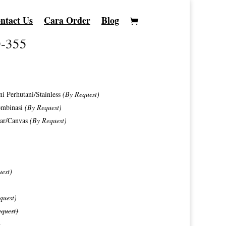
ntact Us
Cara Order
Blog
D-355
i Perhutani/Stainless
(By Request)
Kombinasi
(By Request)
car/Canvas
(By Request)
uest)
quest)
quest)
)