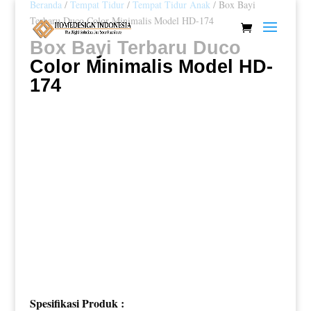
Beranda
/
Tempat Tidur
/
Tempat Tidur Anak
/ Box Bayi
Terbaru Duco Color Minimalis Model HD-174
Box Bayi Terbaru Duco
Color Minimalis Model HD-
174
Spesifikasi Produk :