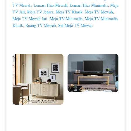
TV Mewah
,
Lemari Hias Mewah
,
Lemari Hias Minimalis
,
Meja
TV Jati
,
Meja TV Jepara
,
Meja TV Klasik
,
Meja TV Mewah
,
Meja TV Mewah Jati
,
Meja TV Minimalis
,
Meja TV Minimalis
Klasik
,
Ruang TV Mewah
,
Set Meja TV Mewah
Produk Terkait
Bufet TV Minimalis Modern
Stainless Line Luxury HD-0053
Meja Drawer Minimalis Mewah
Luxury Style New Duco Color HD-
0050