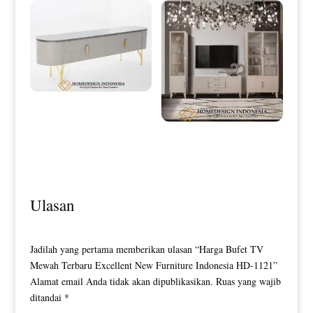
Bufet TV Minimalis Terbaru Luxury
Design White Duco HD-0056
Set Bufet TV Minimalis Jepara High
Quality Style HD-0152
Ulasan
Jadilah yang pertama memberikan ulasan “Harga Bufet TV
Mewah Terbaru Excellent New Furniture Indonesia HD-1121”
Alamat email Anda tidak akan dipublikasikan.
Ruas yang wajib
ditandai
*