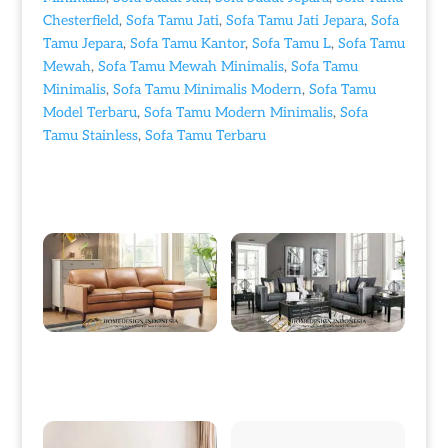
Chesterfield
,
Sofa Tamu Jati
,
Sofa Tamu Jati Jepara
,
Sofa
Tamu Jepara
,
Sofa Tamu Kantor
,
Sofa Tamu L
,
Sofa Tamu
Mewah
,
Sofa Tamu Mewah Minimalis
,
Sofa Tamu
Minimalis
,
Sofa Tamu Minimalis Modern
,
Sofa Tamu
Model Terbaru
,
Sofa Tamu Modern Minimalis
,
Sofa
Tamu Stainless
,
Sofa Tamu Terbaru
Produk Terkait
Sofa Tamu Minimalis, Sofa Sudut
Sofa Tamu Minimalis Terbaru
Terbaru Rangka Jati Berkualitas
Black Duco Classic Color HD-0031
HD-0006