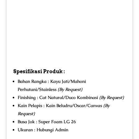
Spesifikasi Produk :
Bahan Rangka : Kayu Jati/Mahoni
Perhutani/Stainless
(By Request)
Finishing : Cat Natural/Duco Kombinasi
(By Request)
Kain Pelapis : Kain Beludru/Oscar/Canvas
(By
Request)
Busa Jok : Super Foam LG 26
Ukuran : Hubungi Admin