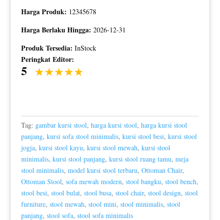
Harga Produk:
12345678
Harga Berlaku Hingga:
2026-12-31
Produk Tersedia:
InStock
Peringkat Editor:
5
Tag:
gambar kursi stool
,
harga kursi stool
,
harga kursi stool
panjang
,
kursi sofa stool minimalis
,
kursi stool besi
,
kursi stool
jogja
,
kursi stool kayu
,
kursi stool mewah
,
kursi stool
minimalis
,
kursi stool panjang
,
kursi stool ruang tamu
,
meja
stool minimalis
,
model kursi stool terbaru
,
Ottoman Chair
,
Ottoman Stool
,
sofa mewah modern
,
stool bangku
,
stool bench
,
stool besi
,
stool bulat
,
stool busa
,
stool chair
,
stool design
,
stool
furniture
,
stool mewah
,
stool mini
,
stool minimalis
,
stool
panjang
,
stool sofa
,
stool sofa minimalis