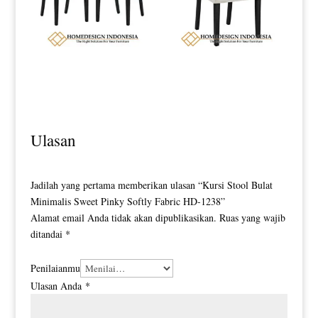
Kursi Makan Klasik Minimalis Full
Kursi Makan Minimalis Klasik
Fabric Softly Foam HD-0184
Jepara Exclusive Style Design HD-
0190
Ulasan
Jadilah yang pertama memberikan ulasan “Kursi Stool Bulat
Minimalis Sweet Pinky Softly Fabric HD-1238”
Alamat email Anda tidak akan dipublikasikan.
Ruas yang wajib
ditandai
*
Penilaianmu
Ulasan Anda
*