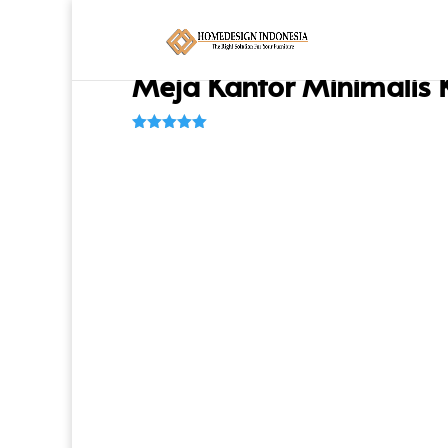
Beranda
/
Meja & Console
/
Meja Kantor
/ Meja
Meja Kantor Minimalis 
Peringkat
5.00
dari 5
berdasarka
n
penilaian
pelanggan