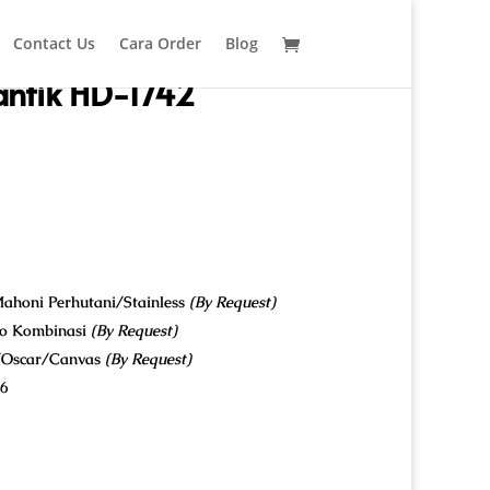
Contact Us
Cara Order
Blog
antik HD-1742
ahoni Perhutani/Stainless
(By Request)
co Kombinasi
(By Request)
u/Oscar/Canvas
(By Request)
26