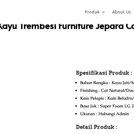
Produk
About Us
 Kantor Minimalis Kayu Trembesi Furniture Jepara Cantik HD-1742
Kayu Trembesi Furniture Jepara C
Spesifikasi Produk :
Bahan Rangka : Kayu Jati/M
Finishing : Cat Natural/Du
Kain Pelapis : Kain Beludr
Busa Jok : Super Foam LG 
Ukuran : Hubungi Admin
Detail Produk :