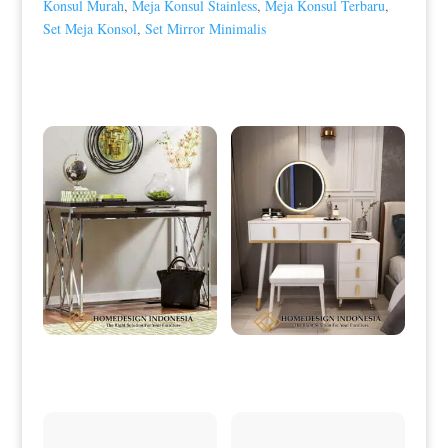
Konsul Murah
,
Meja Konsul Stainless
,
Meja Konsul Terbaru
,
Set Meja Konsol
,
Set Mirror Minimalis
Produk Terkait
Meja Konsol Minimalis Terbaru
Meja Rias Minimalis Modern
Stainless Steel HD-0071
Beauty Dresser Style HD-0079