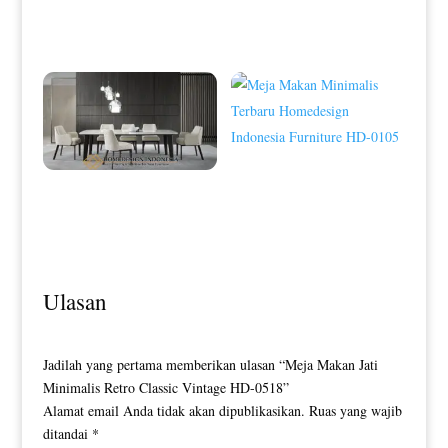
Meja Makan Modern Stainless
Meja Makan Minimalis Stainless
Minimalis Golden Color HD-0044
Top Marble Luxury HD-0099
Meja Makan Minimalis Terbaru
Homedesign Indonesia Furniture
Model Meja Makan Minimalis
HD-0105
Terbaru Simple Elegant Design HD-
0104
Ulasan
Jadilah yang pertama memberikan ulasan “Meja Makan Jati
Minimalis Retro Classic Vintage HD-0518”
Alamat email Anda tidak akan dipublikasikan.
Ruas yang wajib
ditandai
*