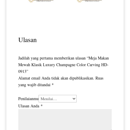
Meja Makan Minimalis Carara
Meja Makan Minimalis Simple
Top Marble Best Quality HD-
Style Elegant Furniture HD-
0102
0108
Ulasan
Jadilah yang pertama memberikan ulasan “Meja Makan
Mewah Klasik Luxury Champagne Color Carving HD-
0913”
Alamat email Anda tidak akan dipublikasikan.
Ruas
yang wajib ditandai
*
Penilaianmu
Ulasan Anda
*