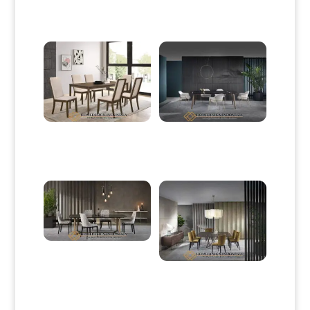
Produk Terkait
Meja Makan Minimalis Jati
Desain Meja Makan Minimalis
Klasik Natural Salak Brown
Jepara Modern Style HD-0101
HD-0039
Meja Makan Minimalis Elena
New Simple Elegant Style HD-
0106
Design Meja Makan Minimalis
Jepara High Quality HD-0107