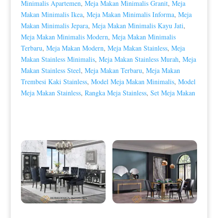
Minimalis Apartemen
,
Meja Makan Minimalis Granit
,
Meja
Makan Minimalis Ikea
,
Meja Makan Minimalis Informa
,
Meja
Makan Minimalis Jepara
,
Meja Makan Minimalis Kayu Jati
,
Meja Makan Minimalis Modern
,
Meja Makan Minimalis
Terbaru
,
Meja Makan Modern
,
Meja Makan Stainless
,
Meja
Makan Stainless Minimalis
,
Meja Makan Stainless Murah
,
Meja
Makan Stainless Steel
,
Meja Makan Terbaru
,
Meja Makan
Trembesi Kaki Stainless
,
Model Meja Makan Minimalis
,
Model
Meja Makan Stainless
,
Rangka Meja Stainless
,
Set Meja Makan
Produk Terkait
Meja Makan Minimalis Terbaru
Meja Makan Modern Stainless
Elegant Full Glass Design HD-0038
Minimalis Golden Color HD-0044