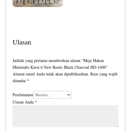
Model Meja Makan Minimalis
Terbaru Simple Elegant Design HD-
0104
Meja Makan Minimalis Jati Klasik
Natural Salak Brown HD-0039
Ulasan
Jadilah yang pertama memberikan ulasan “Meja Makan
Minimalis Kursi 6 New Rustic Black Charcoal HD-1600”
Alamat email Anda tidak akan dipublikasikan.
Ruas yang wajib
ditandai
*
Penilaianmu
Ulasan Anda
*