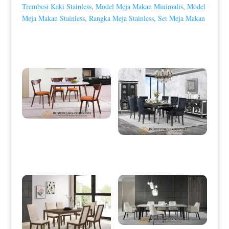
Trembesi Kaki Stainless
,
Model Meja Makan Minimalis
,
Model
Meja Makan Stainless
,
Rangka Meja Stainless
,
Set Meja Makan
Produk Terkait
Meja Makan Minimalis Klasik
Natural Jati TPK HD-0002
Meja Makan Minimalis Terbaru
Elegant Full Glass Design HD-0038