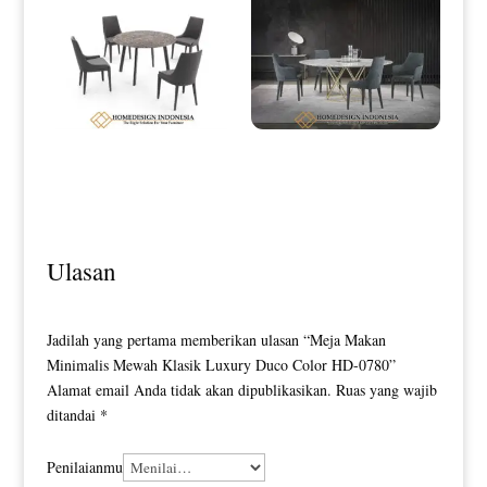
Meja Makan Minimalis Bundar
Meja Makan Minimalis Bundar
Luxury Top Marble HD-0109
Eliezer Luxury Stainless Style HD-
0110
Ulasan
Jadilah yang pertama memberikan ulasan “Meja Makan
Minimalis Mewah Klasik Luxury Duco Color HD-0780”
Alamat email Anda tidak akan dipublikasikan.
Ruas yang wajib
ditandai
*
Penilaianmu