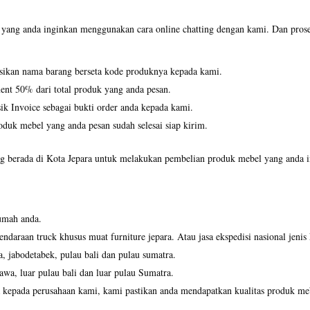
ang anda inginkan menggunakan cara online chatting dengan kami. Dan proses 
asikan nama barang berseta kode produknya kepada kami.
ent 50% dari total produk yang anda pesan.
k Invoice sebagai bukti order anda kepada kami.
duk mebel yang anda pesan sudah selesai siap kirim.
 berada di Kota Jepara untuk melakukan pembelian produk mebel yang anda ing
umah anda.
ndaraan truck khusus muat furniture jepara. Atau jasa ekspedisi nasional jenis
a, jabodetabek, pulau bali dan pulau sumatra.
jawa, luar pulau bali dan luar pulau Sumatra.
 kepada perusahaan kami, kami pastikan anda mendapatkan kualitas produk mebe