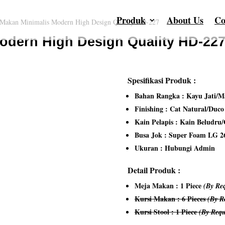
Produk
About Us
Co
 Makan Minimalis Modern High Design Quality HD-227
odern High Design Quality HD-22
Spesifikasi Produk :
Bahan Rangka : Kayu Jati/Ma
Finishing : Cat Natural/Duc
Kain Pelapis : Kain Beludru
Busa Jok : Super Foam LG 2
Ukuran : Hubungi Admin
Detail Produk :
Meja Makan : 1 Piece
(By Req
Kursi Makan : 6 Pieces
(By R
Kursi Stool : 1 Piece
(By Requ