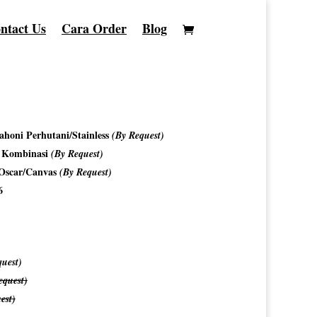
ntact Us
Cara Order
Blog
7
honi Perhutani/Stainless
(By Request)
o Kombinasi
(By Request)
/Oscar/Canvas
(By Request)
6
uest)
equest)
est)