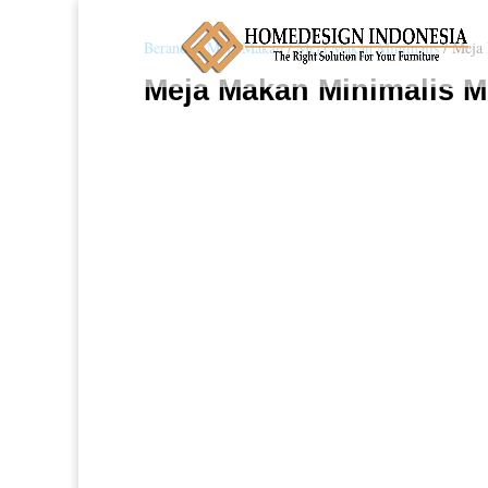
Beranda
/
Meja Makan
/
Meja Makan Minimalis
/ Meja
Meja Makan Minimalis M