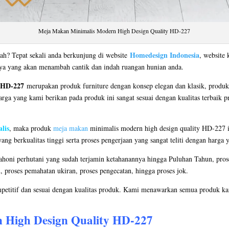
Meja Makan Minimalis Modern High Design Quality HD-227
Homedesign Indonesia
ah? Tepat sekali anda berkunjung di website
, website 
nya yang akan menambah cantik dan indah ruangan hunian anda.
 HD-227
merupakan produk furniture dengan konsep elegan dan klasik, produk
arga yang kami berikan pada produk ini sangat sesuai dengan kualitas terbaik p
lis
, maka produk
meja makan
minimalis modern high design quality HD-227 ini
 berkualitas tinggi serta proses pengerjaan yang sangat teliti dengan harga 
honi perhutani yang sudah terjamin ketahanannya hingga Puluhan Tahun, pros
yu, proses pemahatan ukiran, proses pengecatan, hingga proses jok.
petitif dan sesuai dengan kualitas produk. Kami menawarkan semua produk kam
High Design Quality HD-227